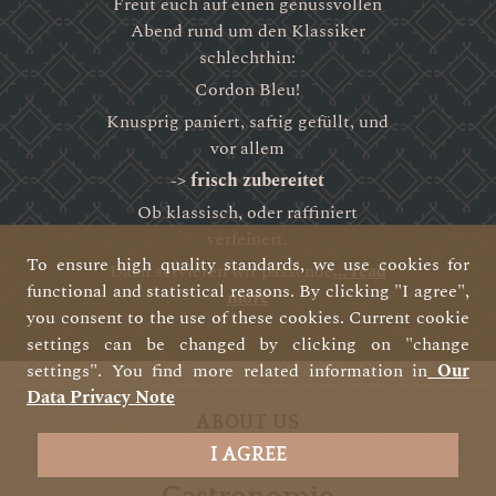
Freut euch auf einen genussvollen
Abend rund um den Klassiker
schlechthin:
Cordon Bleu!
Knusprig paniert, saftig gefüllt, und
vor allem
->
frisch zubereitet
Ob klassisch, oder raffiniert
verfeinert.
To ensure high quality standards, we use cookies for
Dazu servieren wir passende
... read
functional and statistical reasons. By clicking "I agree",
more
you consent to the use of these cookies. Current cookie
settings can be changed by clicking on "change
settings". You find more related information in
Our
Data Privacy Note
ABOUT US
I AGREE
Ihre Familien-