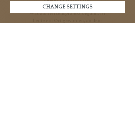
Gastronomie
CHANGE SETTINGS
Was als Herzensprojekt begann, ist
heute ein Ort geworden, an dem
Genuss, Gastfreundschaft und
Tradition zusammenkommen.
Als Familie stehen wir jeden Tag
gemeinsam in der Küche und im
Service – mit dem Anspruch, Ihnen
nicht nur gutes Essen, sondern ein
echtes Erlebnis zu bieten.
... read more
Restaurant reviews